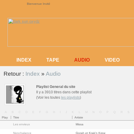
Bienvenue Invité
AUDIO
INDEX
TAPE
AUDIO
VIDEO
INDEX
TAPE
VIDEO
Retour :
Index
»
Audio
Playlist General du site
Il y a 3910 titres dans cette playlist
(Voir les toutes
les playlists
)
A
B
C
D
E
F
G
H
I
J
K
L
M
N
O
P
Q
R
S
Play
Titre
Artiste
Les envieux
Missa
Nonchalance
Gorah et Krak'n Krew