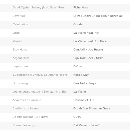
Dead Cypher Society (feat. Noss, Reeno, Tha Manz, Prince Fellaga...)
Fiche Hess
Love Will
Dj Phil Basini Et Tru Trilla ft prince ak
Celebration
Gorah
Grisbi
La Vilerie Feat Inch
Vendal
La Vilerie Feat Ron Brice
Stay Home
Dan.Akill x Jae Hussle
Argent facile
Ugly Mac Beer x Skillz
depuis que
Da'pro
Supercherie ft Sheryo, Souffrance et Freko Ding
Noss x Mizr
Sunshining
Dan.Akill x Jaeyez
sourire crispe featuring Konstantine, Black Ambaz, L'Officier Zen, Ba-Kha, Sekel du 9
La Vilerie
Acouphene Commun
Ossama et Ruff
6 millions de facons
Gorah feat Sheryo et Guez
La little mixtape (Dj Fidjay)
Guilty
Formez les rangs
Evil Venom x Noruff