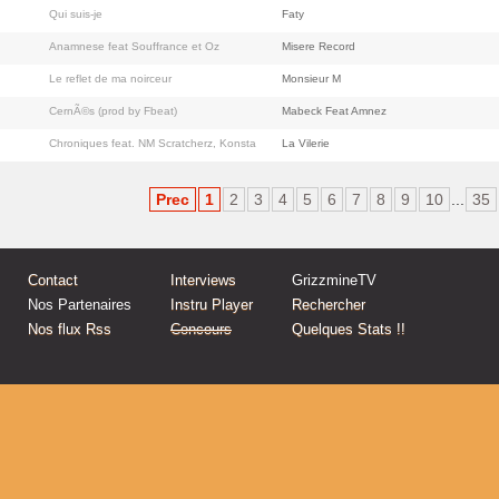
Qui suis-je
Faty
Anamnese feat Souffrance et Oz
Misere Record
Le reflet de ma noirceur
Monsieur M
CernÃ©s (prod by Fbeat)
Mabeck Feat Amnez
Chroniques feat. NM Scratcherz, Konstantine, Big Mak, Kaf Nocif
La Vilerie
Prec
1
2
3
4
5
6
7
8
9
10
...
35
Contact
Interviews
GrizzmineTV
Nos Partenaires
Instru Player
Rechercher
Nos flux Rss
Concours
Quelques Stats !!