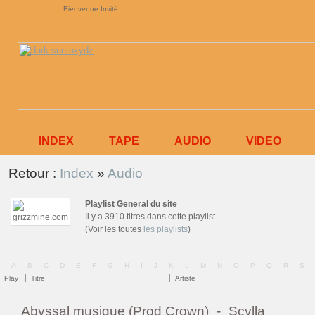
Bienvenue Invité
INDEX
TAPE
AUDIO
VIDEO
Retour :
Index
»
Audio
Playlist General du site
Il y a 3910 titres dans cette playlist
(Voir les toutes
les playlists
)
A
B
C
D
E
F
G
H
I
J
K
L
M
N
O
P
Q
R
S
Zefo X Fidjay - La Mixtape
Play
Titre
Artiste
Il y a 13 titres dans cette playlist
Abyssal musique (Prod Crown)
-
Scylla
(Voir toutes
les playlists
)