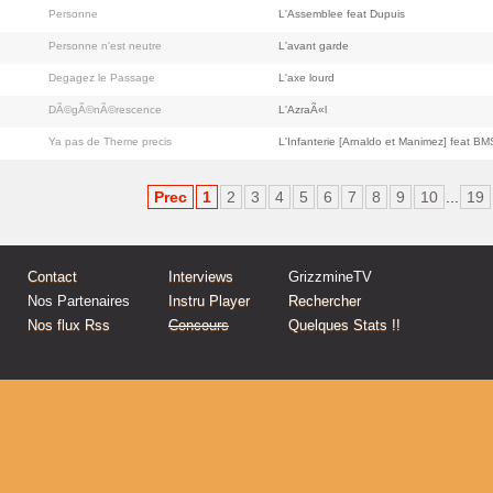
Personne
L'Assemblee feat Dupuis
Personne n'est neutre
L'avant garde
Degagez le Passage
L'axe lourd
DÃ©gÃ©nÃ©rescence
L'AzraÃ«l
Ya pas de Theme precis
L'Infanterie [Arnaldo et Manimez] feat BM
Prec
1
2
3
4
5
6
7
8
9
10
...
19
Contact
Interviews
GrizzmineTV
Nos Partenaires
Instru Player
Rechercher
Nos flux Rss
Concours
Quelques Stats !!