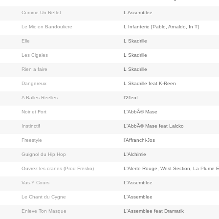
Comme Un Reflet
L Assemblee
Le Mic en Bandouliere
L Infanterie [Pablo, Arnaldo, In T]
Elle
L Skadrille
Les Cigales
L Skadrille
Rien a faire
L Skadrille
Dangereux
L Skadrille feat K-Reen
A Balles Reelles
l'2l'enf
Noir et Fort
L'AbbÃ© Mase
Instinctif
L'AbbÃ© Mase feat Lalcko
Freestyle
l'Affranchi-Jos
Guignol du Hip Hop
L'Alchimie
Ouvrez les cranes (Prod Fresko)
L'Alerte Rouge, West Section, La Plume E
Vas-Y Cours
L'Assemblee
Le Chant du Cygne
L'Assemblee
Enleve Ton Masque
L'Assemblee feat Dramatik