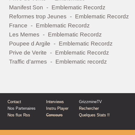
Manifest Son
-
Emblematic Recordz
Q.H.S SpÃ© Aki La Machine (MixÃ© par Dj Nels)
Reformes trop Jeunes
-
Emblematic Recordz
Il y a 11 titres dans cette playlist
France
-
Emblematic Recordz
(Voir toutes
les playlists
)
Les Memes
-
Emblematic Recordz
Fils du bÃ©ton - Hannibalisme (MixÃ© par Dj Fidjay)
Poupee d Argile
-
Emblematic Recordz
Il y a 10 titres dans cette playlist
Prive de Verite
-
Emblematic Recordz
(Voir toutes
les playlists
)
Traffic d'armes
-
Emblematic recordz
Special Soulchildren
Il y a 10 titres dans cette playlist
(Voir toutes
les playlists
)
Lutopik - Insular Day
Contact
Interviews
GrizzmineTV
Il y a 22 titres dans cette playlist
Nos Partenaires
Instru Player
Rechercher
Nos flux Rss
(Voir toutes
Concours
les playlists
)
Quelques Stats !!
Soulevement - KifrÃ£o
Il y a 19 titres dans cette playlist