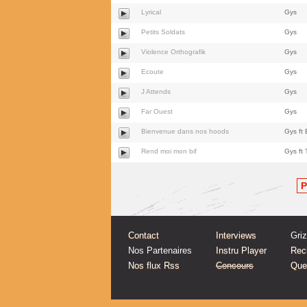
Lyrical
Gys
Petits Soldats
Gys
Violence Orthografik
Gys
Ecoute
Gys
J Attends
Gys
Far Ouest
Gys
Bienvenue dans nos hoods
Gys ft E
Rend moi mon bif
Gys ft
P
Contact
Interviews
Gri
Nos Partenaires
Instru Player
Rec
Nos flux Rss
Concours
Quel