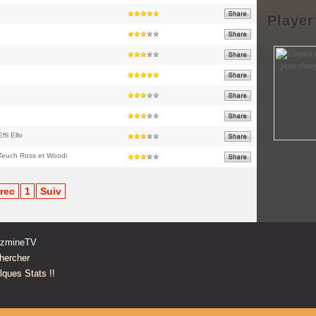
Player
ffi Ello
 Teuch Ross et Woodi
rec
1
Suiv
zzmineTV
hercher
ques Stats !!