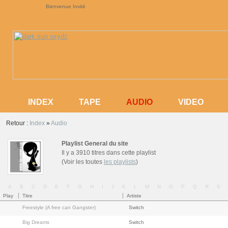
Bienvenue Invité
AUDIO
INDEX
TAPE
AUDIO
VIDEO
INDEX
TAPE
VIDEO
Retour :
Index
»
Audio
Playlist General du site
Il y a 3910 titres dans cette playlist
(Voir les toutes
les playlists
)
A
B
C
D
E
F
G
H
I
J
K
L
M
N
O
P
Q
R
S
Play
Titre
Artiste
Freestyle (A free can Gangster)
Switch
Big Dreams
Switch