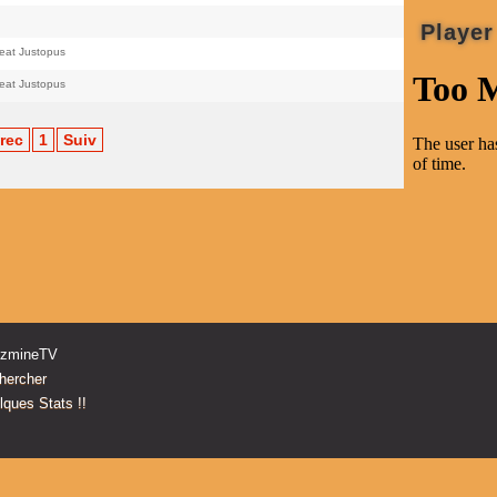
Player
feat Justopus
feat Justopus
rec
1
Suiv
zzmineTV
hercher
ques Stats !!