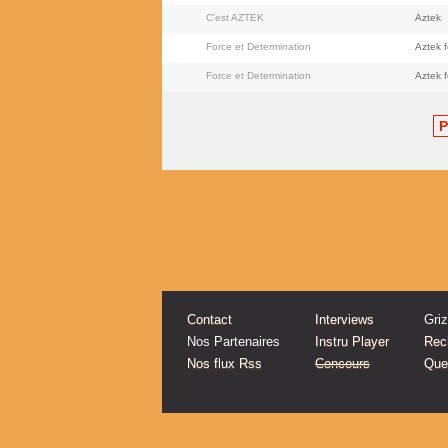
C'est AZTEK
Aztek
Force et Determination
Aztek 
Force et Determination
Aztek 
P
Contact
Interviews
Gri
Nos Partenaires
Instru Player
Rec
Nos flux Rss
Concours
Quel