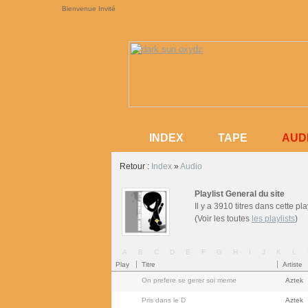
Bienvenue Invité
AUD
INDEX
TAPE
AUD
INDEX
TAPE
Retour :
Index
»
Audio
Playlist General du site
Il y a 3910 titres dans cette pla
(Voir les toutes
les playlists
)
A
B
C
D
E
F
G
H
I
J
K
L
Play
Titre
Artiste
On prefere se gerer soi meme
Aztek
Pris dans le D
Aztek