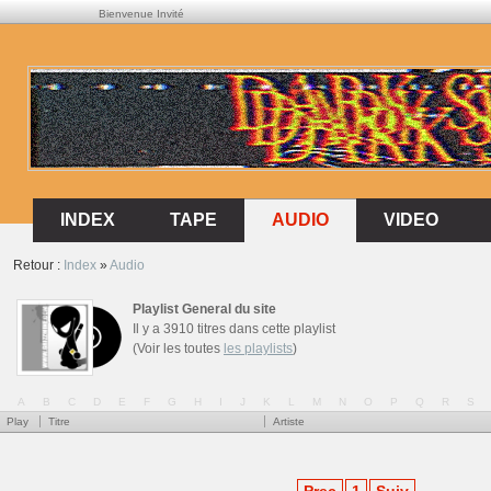
Bienvenue Invité
AUDIO
INDEX
TAPE
AUDIO
VIDEO
INDEX
TAPE
VIDEO
Retour :
Index
»
Audio
Playlist General du site
Il y a 3910 titres dans cette playlist
(Voir les toutes
les playlists
)
A
B
C
D
E
F
G
H
I
J
K
L
M
N
O
P
Q
R
S
Play
Titre
Artiste