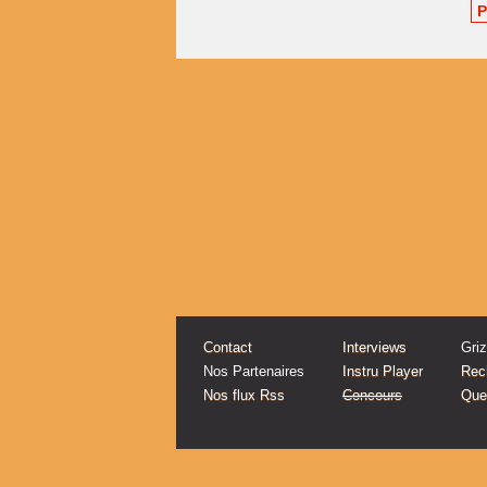
P
Contact
Interviews
Gri
Nos Partenaires
Instru Player
Rec
Nos flux Rss
Concours
Quel