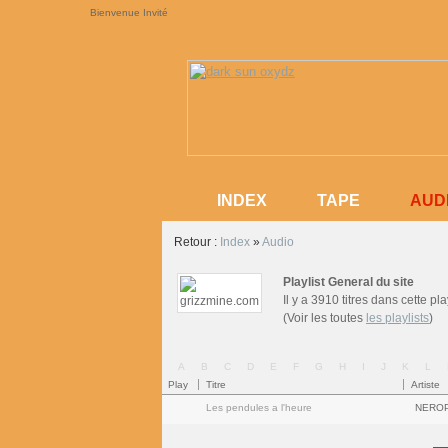
Bienvenue Invité
AUD
INDEX
TAPE
AUD
INDEX
TAPE
Retour :
Index
»
Audio
Playlist General du site
Il y a 3910 titres dans cette pla
(Voir les toutes
les playlists
)
A
B
C
D
E
F
G
H
I
J
K
L
Play
Titre
Artiste
Les pendules a l'heure
NEROPT