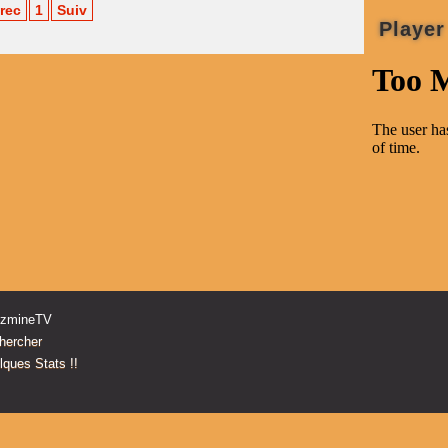
rec
1
Suiv
Player
zzmineTV
hercher
ques Stats !!