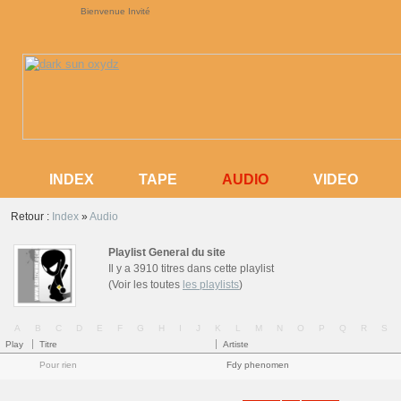
Bienvenue Invité
AUDIO
INDEX
TAPE
AUDIO
VIDEO
INDEX
TAPE
VIDEO
Retour :
Index
»
Audio
Playlist General du site
Il y a 3910 titres dans cette playlist
(Voir les toutes
les playlists
)
A
B
C
D
E
F
G
H
I
J
K
L
M
N
O
P
Q
R
S
Play
Titre
Artiste
Pour rien
Fdy phenomen