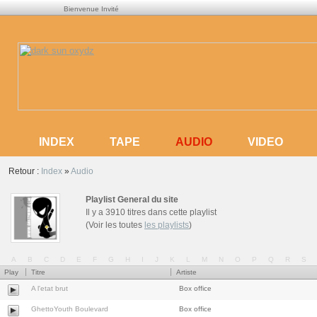
Bienvenue Invité
AUDIO
INDEX
TAPE
AUDIO
VIDEO
INDEX
TAPE
VIDEO
Retour :
Index
»
Audio
Playlist General du site
Il y a 3910 titres dans cette playlist
(Voir les toutes
les playlists
)
A
B
C
D
E
F
G
H
I
J
K
L
M
N
O
P
Q
R
S
Play
Titre
Artiste
A l'etat brut
Box office
GhettoYouth Boulevard
Box office