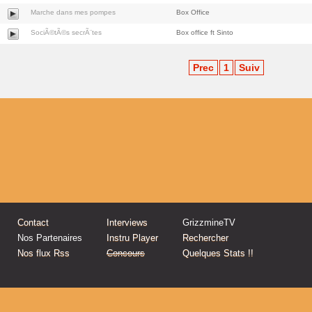
Marche dans mes pompes
Box Office
SociÃ©tÃ©s secrÃ¨tes
Box office ft Sinto
Prec
1
Suiv
Contact
Interviews
GrizzmineTV
Nos Partenaires
Instru Player
Rechercher
Nos flux Rss
Concours
Quelques Stats !!