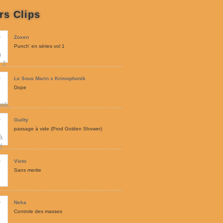
rs Clips
Zoxen
Punch' en séries vol 1
Le Sous Marin x Krimophonik
Dope
Guilty
passage à vide (Prod Golden Shower)
Vieto
Sans merite
Neka
Controle des masses