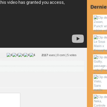
Dernie
2117
vues | 0 com | 5 votes