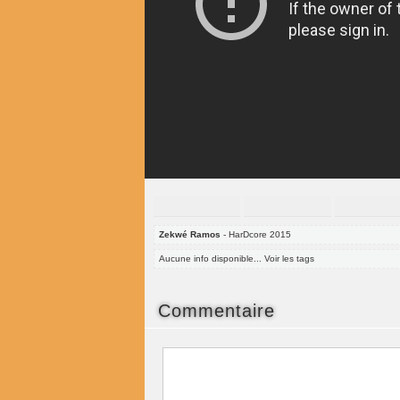
Zekwé Ramos
- HarDcore 2015
Aucune info disponible... Voir les tags
Commentaire