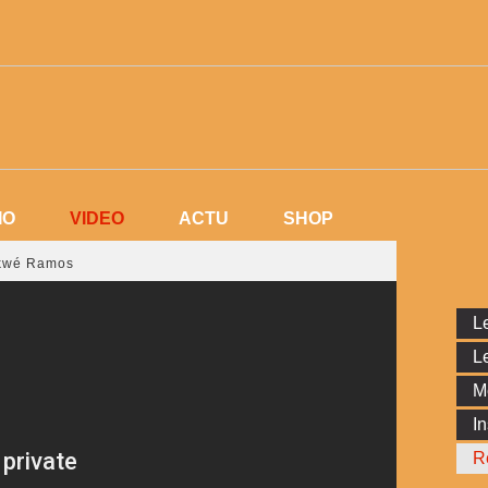
VIDEO
IO
VIDEO
ACTU
SHOP
IO
ACTU
SHOP
ekwé Ramos
Le
Le
M
In