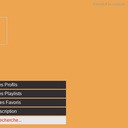
S'inscrire
|
Se connecter
s Profils
s Playlists
es Favoris
scription