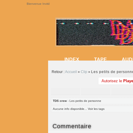
Bienvenue Invité
INDEX
TAPE
AUD
INDEX
TAPE
AUD
Retour :
Accueil
»
Clip
»
Les petits de personn
Autorisez le
Playe
TDS crew
- Les petits de personne
Aucune info disponible... Voir les tags
Commentaire