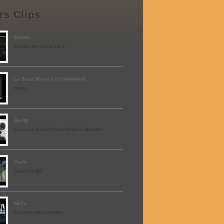
rs Clips
Zoxen
Punch' en séries vol 1
Le Sous Marin x Krimophonik
Dope
Guilty
passage à vide (Prod Golden Shower)
Vieto
Sans merite
Neka
Controle des masses