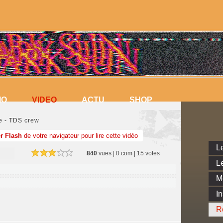
VIDEO
IO
VIDEO
ACTU
SHOP
IO
ACTU
SHOP
e - TDS crew
r Flash
de votre navigateur pour lire cette vidéo
Le
840
vues | 0 com | 15 votes
Le
M
In