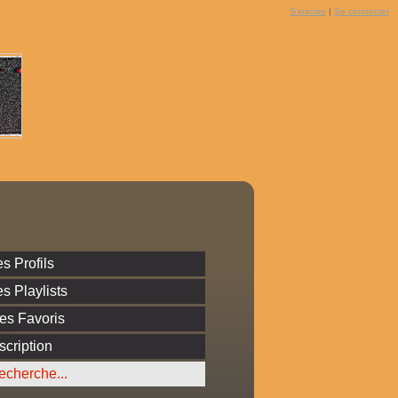
S'inscrire
|
Se connecter
s Profils
s Playlists
es Favoris
scription