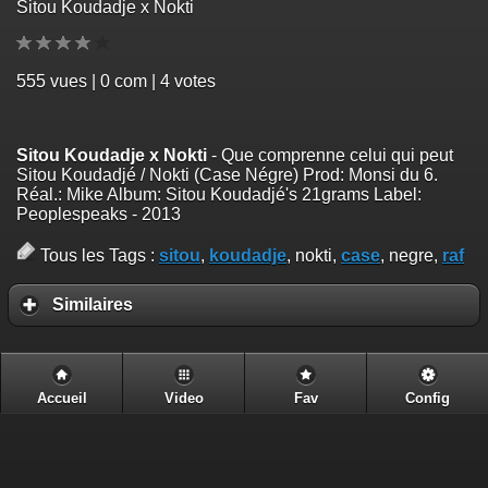
Sitou Koudadje x Nokti
555
vues | 0 com | 4 votes
Sitou Koudadje x Nokti
- Que comprenne celui qui peut
Sitou Koudadjé / Nokti (Case Négre) Prod: Monsi du 6.
Réal.: Mike Album: Sitou Koudadjé's 21grams Label:
Peoplespeaks - 2013
Tous les Tags :
sitou
,
koudadje
, nokti,
case
, negre,
raf
Similaires
Accueil
Video
Fav
Config