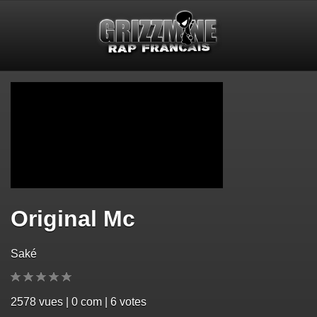
Original Mc
Saké
2578
vues | 0 com | 6 votes