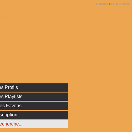
S'inscrire
|
Se connecter
s Profils
s Playlists
es Favoris
scription