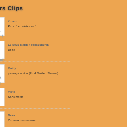
rs Clips
Zoxen
Punch' en séries vol 1
Le Sous Marin x Krimophonik
Dope
Guilty
passage à vide (Prod Golden Shower)
Vieto
Sans merite
Neka
Controle des masses