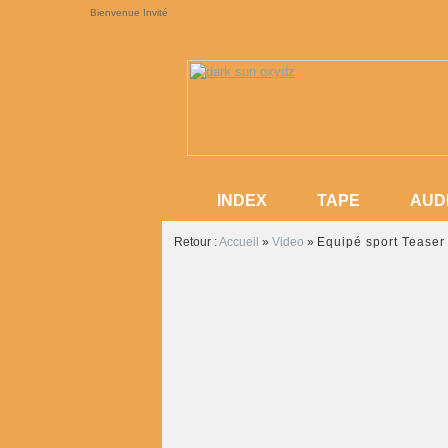
Bienvenue Invité
INDEX
TAPE
AUD
INDEX
TAPE
AUD
Retour :
Accueil
»
Video
»
Equipé sport Teaser 