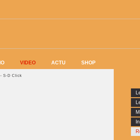
VIDEO
IO
VIDEO
ACTU
SHOP
IO
ACTU
SHOP
- S-D Click
Le
Le
M
In