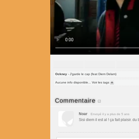
Ockney
- J'garde le cap (feat Diem Delam)
Aucune info disponible... Voir les tags
Commentaire
Noar
Envoyé il y a plus de 5 ans
Sisi diem il est al ! ça fait plaisir.