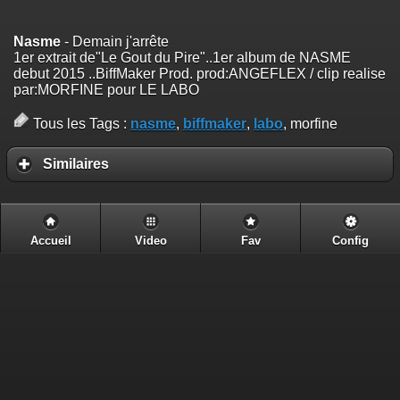
Nasme
- Demain j'arrête
1er extrait de"Le Gout du Pire"..1er album de NASME
debut 2015 ..BiffMaker Prod. prod:ANGEFLEX / clip realise
par:MORFINE pour LE LABO
Tous les Tags :
nasme
,
biffmaker
,
labo
, morfine
Similaires
Accueil
Video
Fav
Config