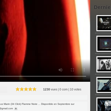
Dernie
1230
vues | 0 com | 10 votes
s Marin (34 Click) Flamme Noire ... Disponible en Septembre sur
e@gmail.com