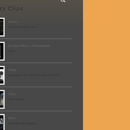
rs Clips
Zoxen
Punch' en séries vol 1
Le Sous Marin x Krimophonik
Dope
Guilty
passage à vide (Prod Golden Shower)
Vieto
Sans merite
Neka
Controle des masses