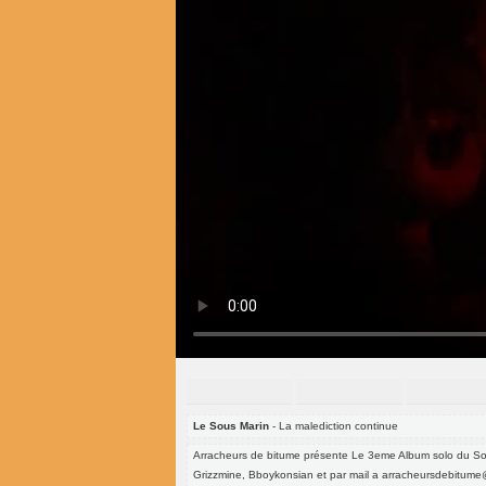
Le Sous Marin
- La malediction continue
Arracheurs de bitume présente Le 3eme Album solo du Sou
Grizzmine, Bboykonsian et par mail a arracheursdebitum