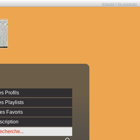
S'inscrire
|
Se connecter
s Profils
s Playlists
es Favoris
scription