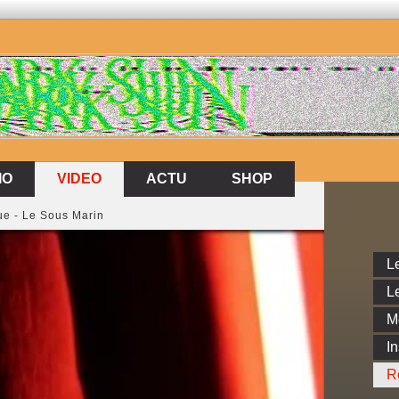
VIDEO
IO
VIDEO
ACTU
SHOP
IO
ACTU
SHOP
ue - Le Sous Marin
Le
Le
M
In