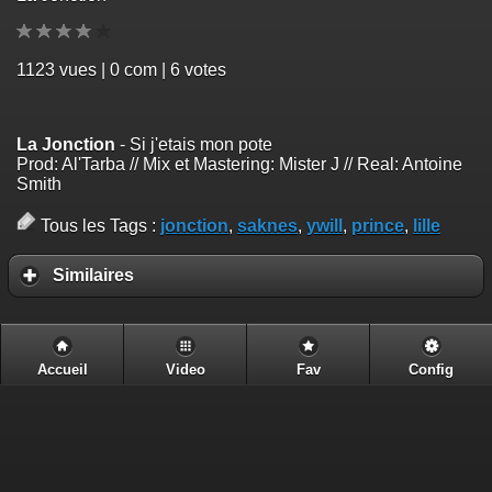
1123
vues | 0 com | 6 votes
La Jonction
- Si j'etais mon pote
Prod: Al'Tarba // Mix et Mastering: Mister J // Real: Antoine
Smith
Tous les Tags :
jonction
,
saknes
,
ywill
,
prince
,
lille
Similaires
Accueil
Video
Fav
Config