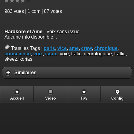
983
vues | 1 com | 87 votes
Hardkore et Ame
- Voix sans issue
Aucune info disponible...
Tous les Tags :
paris
,
vice
,
ame
,
crew
,
chronique
,
conscience
,
voix
,
issue
, voie, trafic, neurologique, traffic,
skeez, korias
Similaires
Accueil
Video
Fav
Config