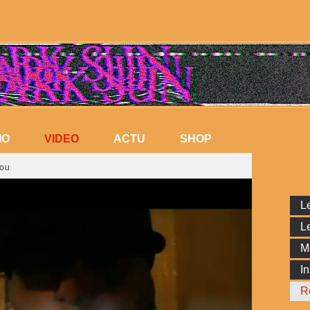
VIDEO
IO
VIDEO
ACTU
SHOP
IO
ACTU
SHOP
lou
Le
Le
M
In