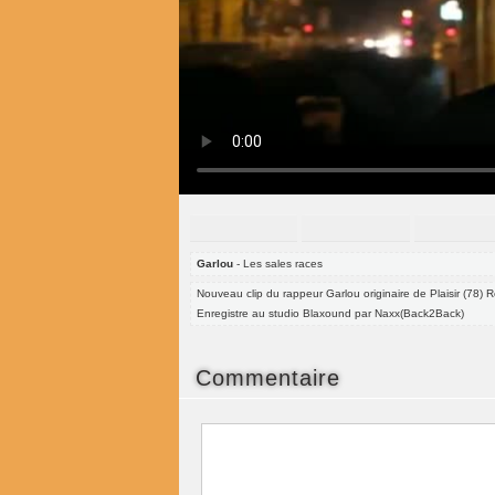
Garlou
- Les sales races
Nouveau clip du rappeur Garlou originaire de Plaisir (78) 
Enregistre au studio Blaxound par Naxx(Back2Back)
Commentaire