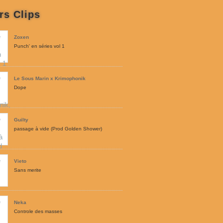
rs Clips
Zoxen
Punch' en séries vol 1
Le Sous Marin x Krimophonik
Dope
Guilty
passage à vide (Prod Golden Shower)
Vieto
Sans merite
Neka
Controle des masses