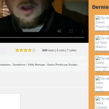
Dernie
840
vues | 0 com | 7 votes
Realisation : Zamaldone / J-Bidy Montage : Garlou Produit par Souljay -