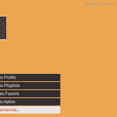
S'inscrire
|
Se connecter
s Profils
s Playlists
es Favoris
scription