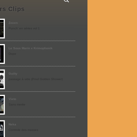
rs Clips
Zoxen
Punch' en séries vol 1
Le Sous Marin x Krimophonik
Dope
Guilty
passage à vide (Prod Golden Shower)
Vieto
Sans merite
Neka
Controle des masses