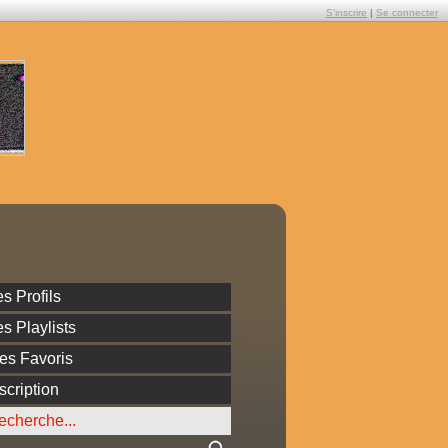
S'inscrire
|
Se connecter
s Profils
s Playlists
es Favoris
scription