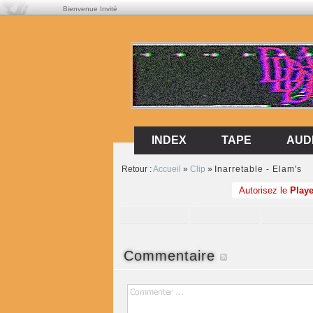
Bienvenue Invité
INDEX
TAPE
AUD
INDEX
TAPE
AUD
Retour :
Accueil
»
Clip
»
Inarretable - Elam's
Autorisez le
Playe
Commentaire