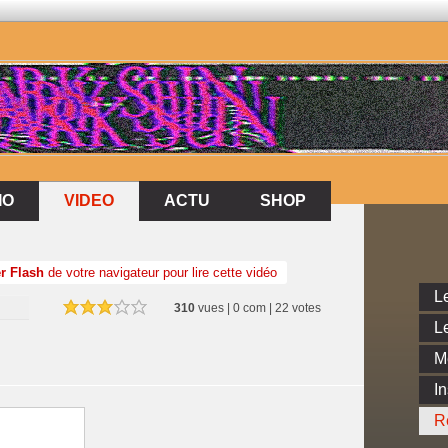
VIDEO
IO
VIDEO
ACTU
SHOP
IO
ACTU
SHOP
r Flash
de votre navigateur pour lire cette vidéo
Le
310
vues | 0 com | 22 votes
Le
M
In