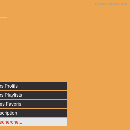
S'inscrire
|
Se connecter
s Profils
s Playlists
es Favoris
scription