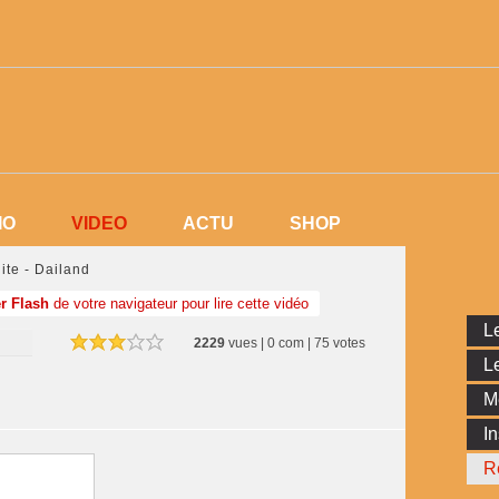
VIDEO
IO
VIDEO
ACTU
SHOP
IO
ACTU
SHOP
nite - Dailand
r Flash
de votre navigateur pour lire cette vidéo
Le
2229
vues | 0 com | 75 votes
Le
M
In