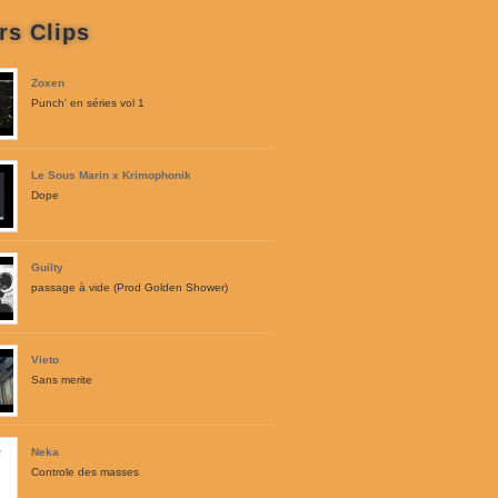
rs Clips
Zoxen
Punch' en séries vol 1
Le Sous Marin x Krimophonik
Dope
Guilty
passage à vide (Prod Golden Shower)
Vieto
Sans merite
Neka
Controle des masses