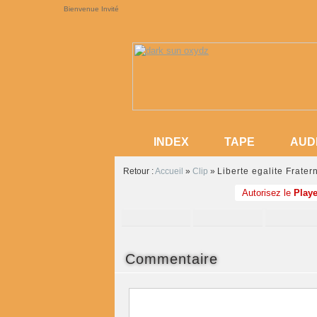
Bienvenue Invité
INDEX
TAPE
AUD
INDEX
TAPE
AUD
Retour :
Accueil
»
Clip
»
Liberte egalite Frater
Autorisez le
Playe
Commentaire