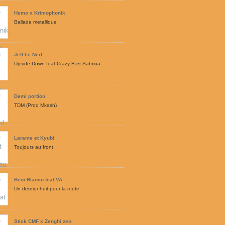
Hemo x Krimophonik
Ballade metallique
Jeff Le Nerf
Upside Down feat Crazy B et Sabrina
Demi portion
TDM (Prod Mkash)
Larame et Kyubi
Toujours au front
Beni Blanco feat VA
Un dernier huit pour la route
Stick CMF x Zenghi zen