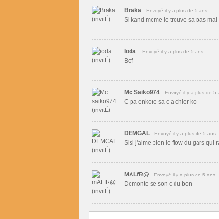
Braka
Envoyé il y a plus de 5 ans
Si kand meme je trouve sa pas mal 
Ioda
Envoyé il y a plus de 5 ans
Bof
Mc Saiko974
Envoyé il y a plus de 5 
C pa enkore sa c a chier koi
DEMGAL
Envoyé il y a plus de 5 ans
Sisi j'aime bien le flow du gars qui 
MALfR@
Envoyé il y a plus de 5 ans
Demonte se son c du bon