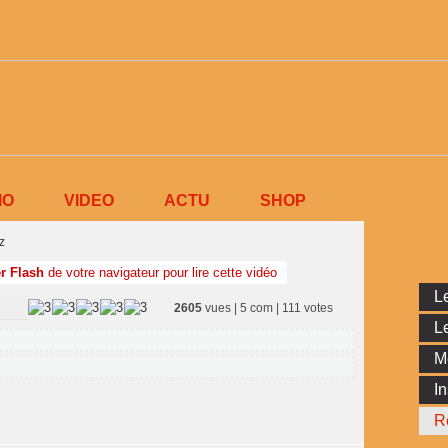
IO
VIDEO
ACTU
SHOP
z
r Flash
de votre navigateur pour lire cette vidéo
Le
2605
vues | 5 com | 111 votes
Le
M
In