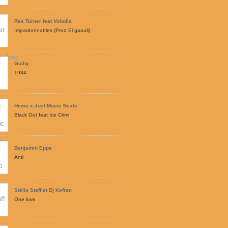
Res Turner feat Volodia
Impardonnables (Prod El gaouli)
Guilty
1984
Hemo x Just Music Beats
Black Out feat Ice Crimi
Benjamin Epps
Anti
Stélio Staff et Dj Kefran
One love