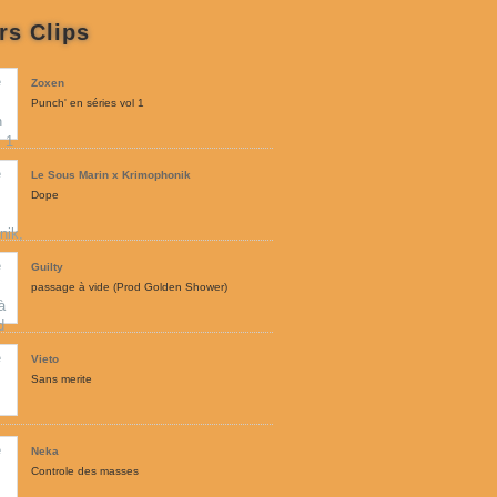
rs Clips
Zoxen
Punch' en séries vol 1
Le Sous Marin x Krimophonik
Dope
Guilty
passage à vide (Prod Golden Shower)
Vieto
Sans merite
Neka
Controle des masses