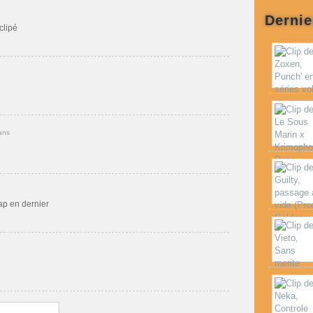
Dernie
clipé
ans
rap en dernier