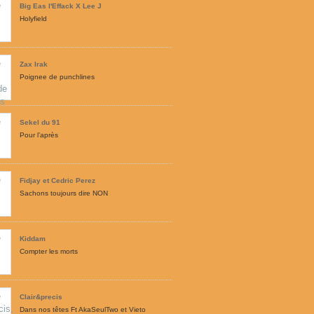
Big Eas l'Effack X Lee J
Holyfield
Zax Irak
Poignee de punchlines
Sekel du 91
Pour l’après
Fidjay et Cedric Perez
Sachons toujours dire NON
Kiddam
Compter les morts
Clair&precis
Dans nos têtes Ft AkaSeulTwo et Vieto