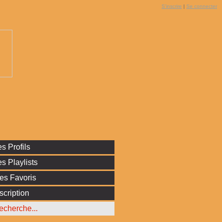
S'inscrire
|
Se connecter
s Profils
s Playlists
es Favoris
scription