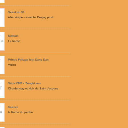
Sekel du 91
Aller simple - scratchs Deejay prod
Kiddam
La honte
Prince Fellaga feat Dany Dan
Vision
Stick CMF x Zenghi zen
Chardonnay et Noix de Saint Jacques
Saknes
la fleche du parthe