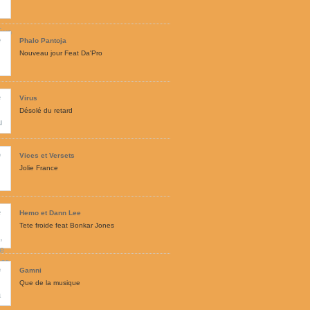
Phalo Pantoja
Nouveau jour Feat Da'Pro
Virus
Désolé du retard
Vices et Versets
Jolie France
Hemo et Dann Lee
Tete froide feat Bonkar Jones
Gamni
Que de la musique