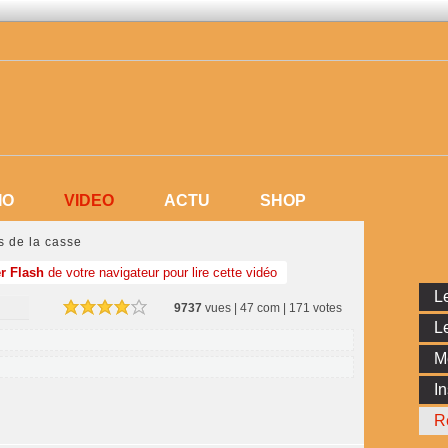
VIDEO
IO
VIDEO
ACTU
SHOP
IO
ACTU
SHOP
s de la casse
r Flash
de votre navigateur pour lire cette vidéo
Le
9737
vues | 47 com | 171 votes
Le
M
In