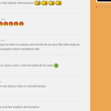
 la chat ssérré rhhooooooo
1
2
3
4
5
6
5 ans
5 ans
aize ta mere la salope sal enculé de ta race fdp nike toute ta
 la plaine baize montreuil mdr
 la case a non c est une pute de la case
ns
 on vou bézzz t dou cc enculé tarass
 à écrire espèce de bouseux