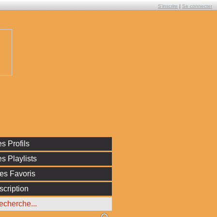
S'inscrire
|
Se connecter
s Profils
s Playlists
es Favoris
scription