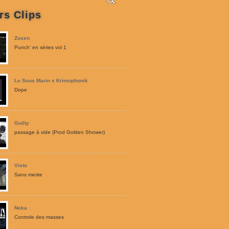
rs Clips
Zoxen
Punch' en séries vol 1
Le Sous Marin x Krimophonik
Dope
Guilty
passage à vide (Prod Golden Shower)
Vieto
Sans merite
Neka
Controle des masses