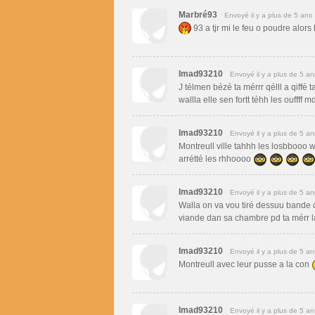
Marbré93
Envoyé il y a plus de 5 ans
93 a tjr mi le feu o poudre alors 
Imad93210
Envoyé il y a plus de 5 an
J télmen bézé ta mérrr qélll a qiffé
wallla elle sen fortt téhh les ouffff m
Imad93210
Envoyé il y a plus de 5 an
Montreull ville tahhh les losbbooo w
arrétté les rhhoooo
Imad93210
Envoyé il y a plus de 5 an
Walla on va vou tiré dessuu bande d
viande dan sa chambre pd ta mérr la 
Imad93210
Envoyé il y a plus de 5 an
Montreull avec leur pusse a la con
Imad93210
Envoyé il y a plus de 5 an