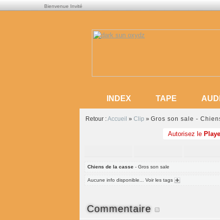
Bienvenue Invité
INDEX
TAPE
AUD
INDEX
TAPE
AUD
Retour :
Accueil
»
Clip
»
Gros son sale - Chien
Autorisez le
Playe
Chiens de la casse
- Gros son sale
Aucune info disponible... Voir les tags
Commentaire