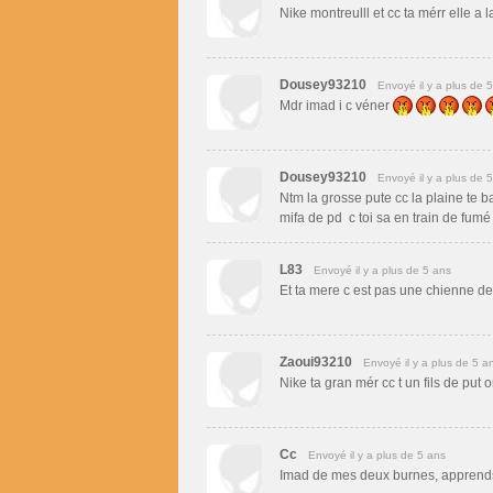
Nike montreulll et cc ta mérr elle a
Dousey93210
Envoyé il y a plus de 
Mdr imad i c véner
Dousey93210
Envoyé il y a plus de 
Ntm la grosse pute cc la plaine te b
mifa de pd
c toi sa en train de fumé
L83
Envoyé il y a plus de 5 ans
Et ta mere c est pas une chienne de
Zaoui93210
Envoyé il y a plus de 5 a
Nike ta gran mér cc t un fils de put
Cc
Envoyé il y a plus de 5 ans
Imad de mes deux burnes, apprends