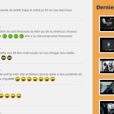
Dernie
bande de petite frapp ki critick,le 93 on vou baiz tous
s
 tahhh les ouf rhoooooo ta mérr pu de la chnécccc rhoooo
dr
elle a la chicoungounia rrooooooo
s
allla vou étt des crott cousin on vou hhagar nou wallla
s
e putt ta mérr elle et télmen grosse qelle a des postérde de
chgattttttt
s
s