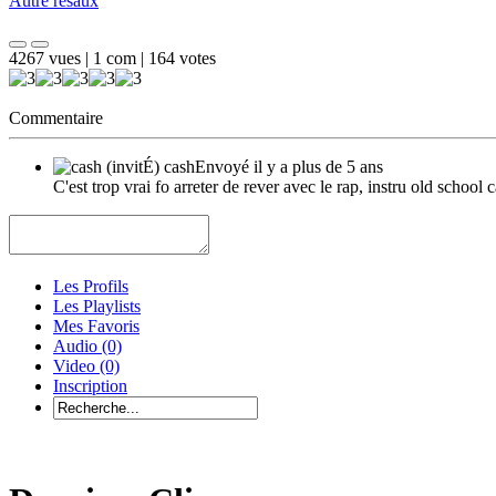
Autre resaux
4267
vues | 1 com | 164 votes
Commentaire
cash
Envoyé il y a plus de 5 ans
C'est trop vrai fo arreter de rever avec le rap, instru old schoo
Les Profils
Les Playlists
Mes Favoris
Audio
(0)
Video
(0)
Inscription