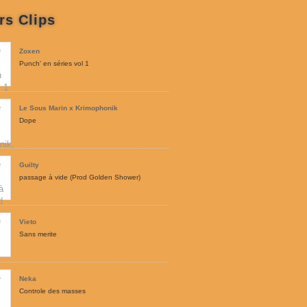
rs Clips
Zoxen
Punch' en séries vol 1
Le Sous Marin x Krimophonik
Dope
Guilty
passage à vide (Prod Golden Shower)
Vieto
Sans merite
Neka
Controle des masses