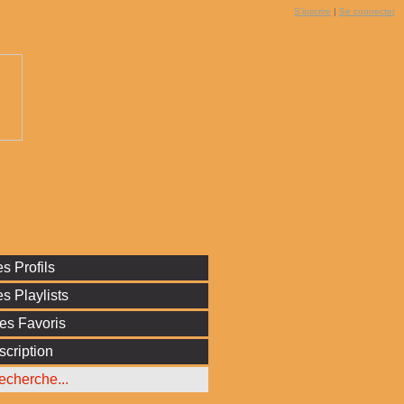
S'inscrire
|
Se connecter
s Profils
s Playlists
es Favoris
scription