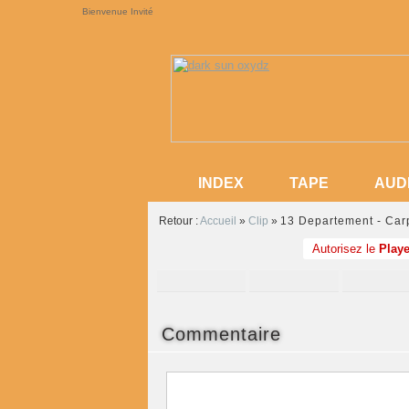
Bienvenue Invité
INDEX
TAPE
AUD
INDEX
TAPE
AUD
Retour :
Accueil
»
Clip
»
13 Departement - Ca
Autorisez le
Playe
Commentaire