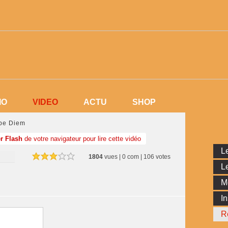
VIDEO
IO
VIDEO
ACTU
SHOP
IO
ACTU
SHOP
rpe Diem
r Flash
de votre navigateur pour lire cette vidéo
Le
1804
vues | 0 com | 106 votes
Le
M
In