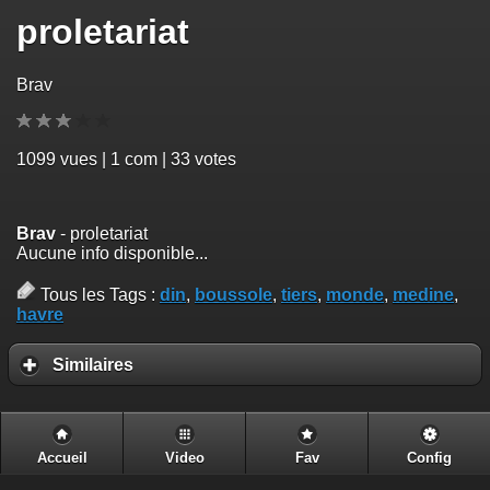
proletariat
Brav
1099
vues | 1 com | 33 votes
Brav
- proletariat
Aucune info disponible...
Tous les Tags :
din
,
boussole
,
tiers
,
monde
,
medine
,
havre
Similaires
Accueil
Video
Fav
Config