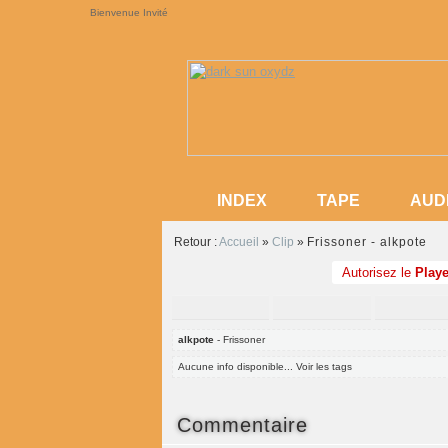
Bienvenue Invité
INDEX
TAPE
AUD
INDEX
TAPE
AUD
Retour :
Accueil
»
Clip
»
Frissoner - alkpote
Autorisez le
Playe
alkpote
- Frissoner
Aucune info disponible... Voir les tags
Commentaire