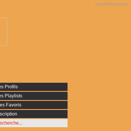
S'inscrire
|
Se connecter
s Profils
s Playlists
es Favoris
scription