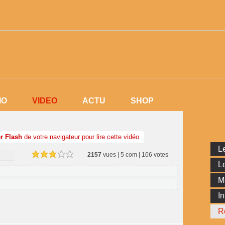
VIDEO
IO
VIDEO
ACTU
SHOP
IO
ACTU
SHOP
r Flash
de votre navigateur pour lire cette vidéo
Le
2157
vues | 5 com | 106 votes
Le
M
In