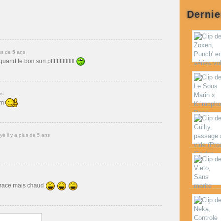
Dernie
us de 5 ans
nd le bon son pffffffffffffffff
ns
om
é il y a plus de 5 ans
a race mais chaud