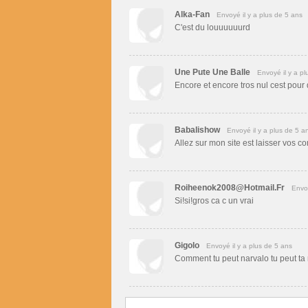
Alka-Fan
Envoyé il y a plus de 5 ans
C'est du louuuuuurd
Une Pute Une Balle
Envoyé il y a pl
Encore et encore tros nul cest pour qua
Babalishow
Envoyé il y a plus de 5 a
Allez sur mon site est laisser vos c
Roiheenok2008@hotmail.fr
Envoy
Si!si!gros ca c un vrai
Gigolo
Envoyé il y a plus de 5 ans
Comment tu peut narvalo tu peut t