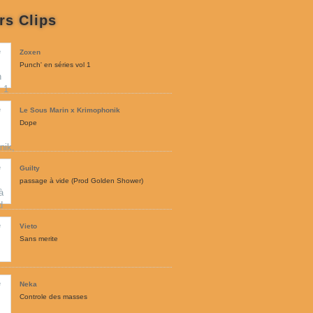
rs Clips
Zoxen
Punch' en séries vol 1
Le Sous Marin x Krimophonik
Dope
Guilty
passage à vide (Prod Golden Shower)
Vieto
Sans merite
Neka
Controle des masses