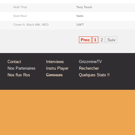
Hold That
Tony Touch
God Hour
Vado
Crown ft. Black Milk, MED
14KT
Prec
1
2
Suiv
Contact
Interviews
GrizzmineTV
Nos Partenaires
Instru Player
Rechercher
Nos flux Rss
Concours
Quelques Stats !!