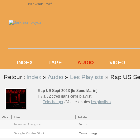
Bienvenue Invité
AUDIO
INDEX
TAPE
AUDIO
VIDEO
INDEX
TAPE
VIDEO
Retour :
Index
»
Audio
»
Les Playlists
» Rap US Sep
Rap US Sept 2013 [le Sous Marin]
Il y a 32 titres dans cette playlist
Télécharger
/ Voir les toutes
les playlists
Play
Titre
Artiste
American Gangster
Vado
Straight Off the Block
Termanology