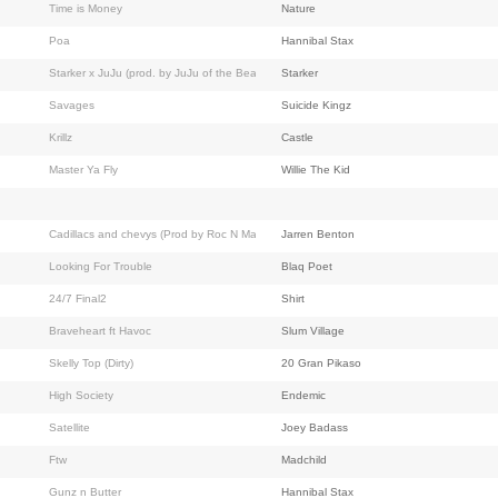
Time is Money
Nature
Poa
Hannibal Stax
Starker x JuJu (prod. by JuJu of the Beatnuts)
Starker
Savages
Suicide Kingz
Krillz
Castle
Master Ya Fly
Willie The Kid
Cadillacs and chevys (Prod by Roc N Mayne)
Jarren Benton
Looking For Trouble
Blaq Poet
24/7 Final2
Shirt
Braveheart ft Havoc
Slum Village
Skelly Top (Dirty)
20 Gran Pikaso
High Society
Endemic
Satellite
Joey Badass
Ftw
Madchild
Gunz n Butter
Hannibal Stax