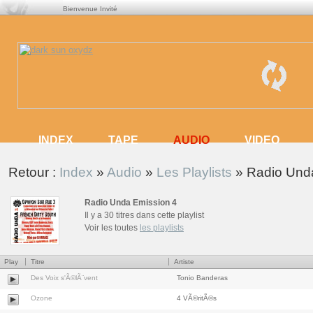
Bienvenue Invité
AUDIO
INDEX
TAPE
AUDIO
VIDEO
INDEX
TAPE
VIDEO
Retour :
Index
»
Audio
»
Les Playlists
» Radio Und
Radio Unda Emission 4
Il y a 30 titres dans cette playlist
Voir les toutes
les playlists
Play
Titre
Artiste
Des Voix s'Ã©lÃ¨vent
Tonio Banderas
Ozone
4 VÃ©ritÃ©s