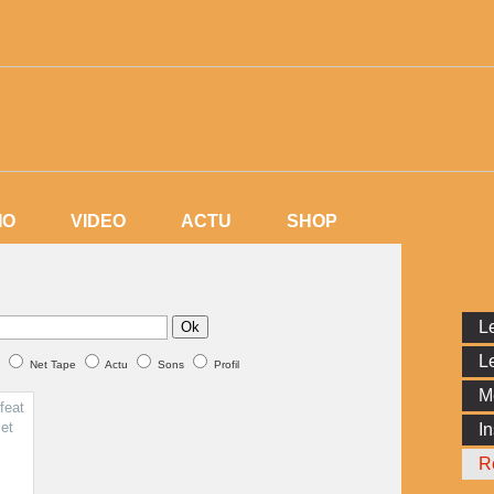
IO
VIDEO
ACTU
SHOP
IO
VIDEO
ACTU
SHOP
Le
Ok
Le
Net Tape
Actu
Sons
Profil
M
In