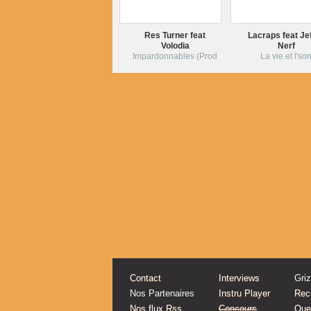
Res Turner feat
Lacraps feat Jef
Volodia
Nerf
Impardonnables (Prod
La vie et l'so
Contact
Interviews
Gri
Nos Partenaires
Instru Player
Rec
Nos flux Rss
Concours
Quel