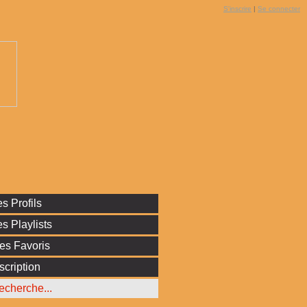
S'inscrire
|
Se connecter
s Profils
s Playlists
es Favoris
scription