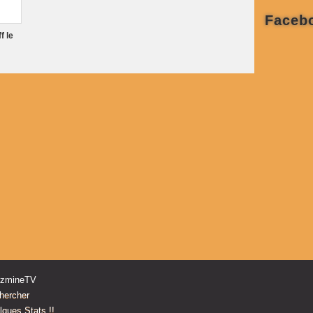
Faceb
f le
n
zzmineTV
hercher
ques Stats !!