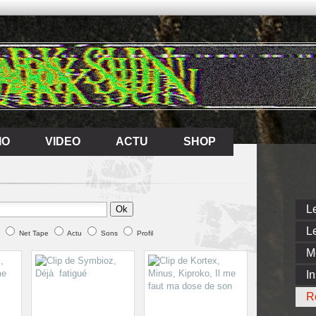
IO
VIDEO
ACTU
SHOP
IO
VIDEO
ACTU
SHOP
Le
Ok
Le
Net Tape
Actu
Sons
Profil
M
In