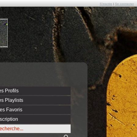
S'inscrire
|
Se connecter
s Profils
s Playlists
es Favoris
scription