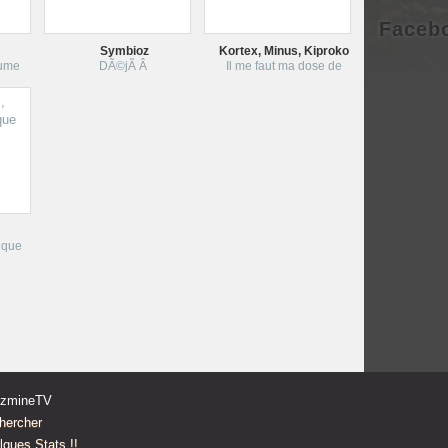
Faceb
Symbioz
Kortex, Minus, Kiproko
tume
DÃ©jÃ Â
Il me faut ma dose de
 que
zzmineTV
hercher
ques Stats !!