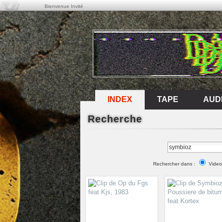
Bienvenue Invité
INDEX
INDEX
TAPE
AUD
Recherche
TAPE
AUD
Rechercher dans :
Video