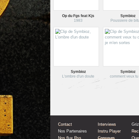
Op du Fgs feat Kjs
Symbioz
1983
Poussiere de bi
Symbioz
Symbioz
L'ombre d'un doute
comment veux tu
Contact
Interviews
Gri
Nos Partenaires
Instru Player
Rec
Nos flux Rss
Concours
Quel