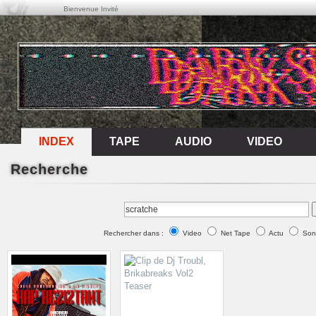
Bienvenue Invité
INDEX
INDEX
TAPE
AUDIO
VIDEO
Recherche
TAPE
AUDIO
VIDEO
Rechercher dans :
Video
Net Tape
Actu
Son