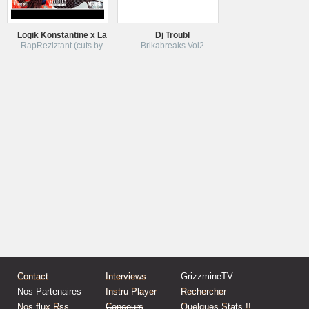
Logik Konstantine x La
Dj Troubl
RapReziztant (cuts by
Brikabreaks Vol2
Contact
Interviews
GrizzmineTV
Nos Partenaires
Instru Player
Rechercher
Nos flux Rss
Concours
Quelques Stats !!