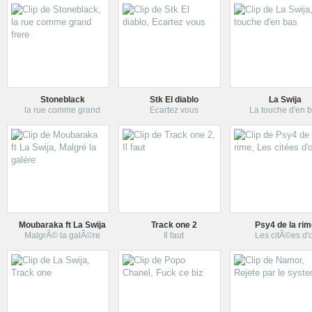
recommencement
Stoneblack
Stk El diablo
La Swija
la rue comme grand
Ecartez vous
La touche d'en 
Moubaraka ft La Swija
Track one 2
Psy4 de la ri
MalgrÃ© la galÃ©re
Il faut
Les citÃ©es d'