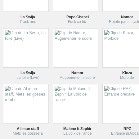
La Swija
Popo Chanel
Namor
Track one
Fuck ce biz
Rejete par le sys
La Swija
Namor
Kioza
La folie (Live)
Augementer le score
Morbide
Al iman staff
Malone ft Zephir
RPZ
Mets les gosses a
La voix de l'ange
Enfance prÃ©ca