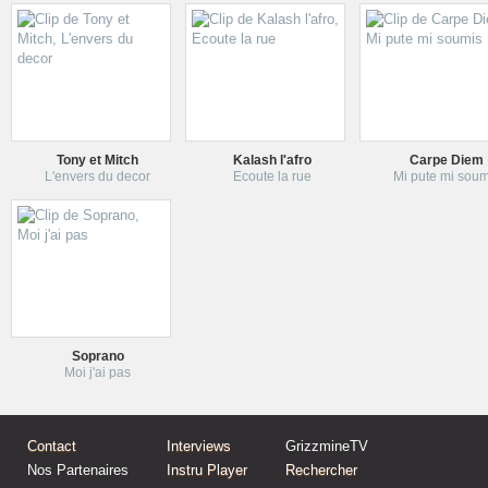
Tony et Mitch
Kalash l'afro
Carpe Diem
L'envers du decor
Ecoute la rue
Mi pute mi soum
Soprano
Moi j'ai pas
Contact
Interviews
GrizzmineTV
Nos Partenaires
Instru Player
Rechercher