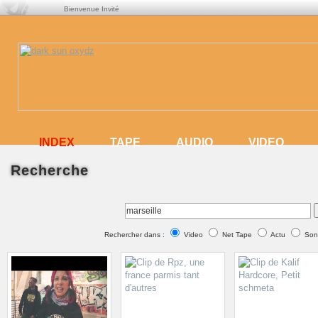
Bienvenue Invité
INDEX
INDEX
TAPE
AUDIO
VIDEO
Recherche
TAPE
AUDIO
VIDEO
Rechercher dans :
Video
Net Tape
Actu
Son