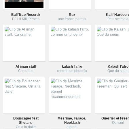
Ball Trap Recordz
Rpz
Kalif Hardcor
DJ Lil Kill, Pirates
une france parmis
Petit schmeta
Al iman staff
kalash l'afro
Kalash l'afro
Ca crame
comme un phoenix
Que du seum
Bouscaper feat
Mesrime, Farage,
Guerrier et Fre
Shetane
Neoklash
Qui sert
On a la dalle
eternel