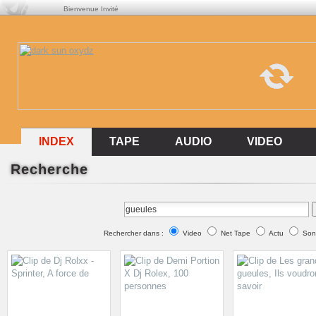
Bienvenue Invité
INDEX
INDEX
TAPE
AUDIO
VIDEO
Recherche
TAPE
AUDIO
VIDEO
Rechercher dans :
Video
Net Tape
Actu
Son