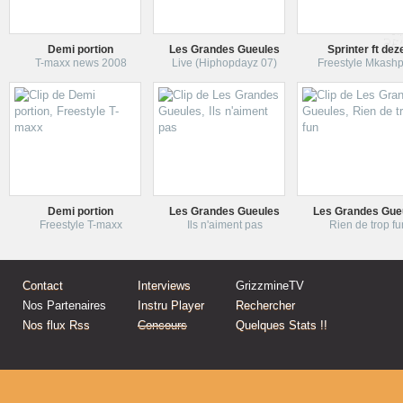
Demi portion
Les Grandes Gueules
Sprinter ft dez
T-maxx news 2008
Live (Hiphopdayz 07)
Freestyle Mkash
Demi portion
Les Grandes Gueules
Les Grandes Gue
Freestyle T-maxx
Ils n'aiment pas
Rien de trop f
Contact
Interviews
GrizzmineTV
Nos Partenaires
Instru Player
Rechercher
Nos flux Rss
Concours
Quelques Stats !!