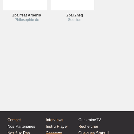
2bal feat Arsenik
2bal 2neg
Philosophie de
Sedition
Contact
Interviews
GrizzmineTV
Nos Partenaires
Instru Player
Rechercher
Nos flux Rss
Concours
Quelques Stats !!