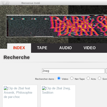
Bienvenue Invité
INDEX
INDEX
TAPE
AUDIO
VIDEO
Recherche
TAPE
AUDIO
VIDEO
Rechercher dans :
Video
Net Tape
Actu
Son