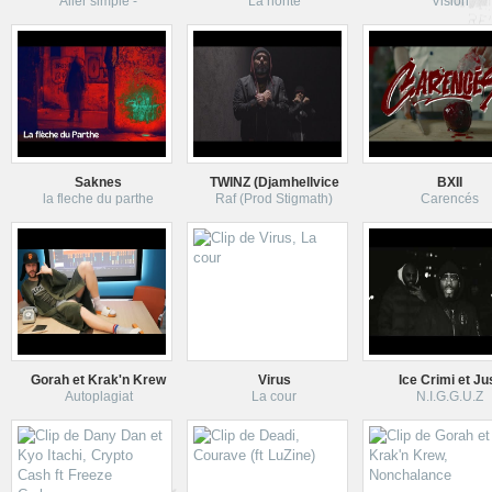
Aller simple -
La honte
Vision
Saknes
TWINZ (Djamhellvice
BXII
la fleche du parthe
Raf (Prod Stigmath)
Carencés
Gorah et Krak'n Krew
Virus
Ice Crimi et Ju
Autoplagiat
La cour
N.I.G.G.U.Z