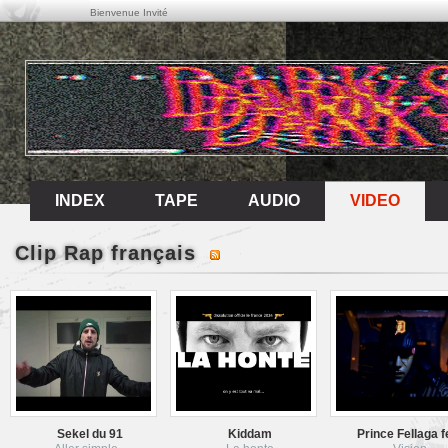
Bienvenue Invité
VIDEO
INDEX
TAPE
AUDIO
VIDEO
INDEX
TAPE
AUDIO
Clip Rap français
Sekel du 91
Kiddam
Prince Fellaga f