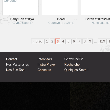
Dany Dan et Kyo
Deadi
Gorah et Krak'n 
Crypto Cash ft
Courave (ft LuZine)
Nonchalance
« préc
1
2
3
4
5
6
7
8
9
...
119
Contact
Interviews
GrizzmineTV
Nos Partenaires
Instru Player
Rechercher
Nos flux Rss
Concours
Quelques Stats !!